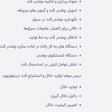
نمونه برداری و تخلیه چغندر قند
تحویل چغندر قند و آزمون های مربوطه
نگهداری چغندر قند در سیلو
نکاتی برای کاهش ضایعات سیلوها
انتقال چغندر قند به خط تولید
دستگاه های به کار رفته در اماده سازی چغندر قند
دستگاه شستشوی چغندر
نقش عوامل کیفی در استحصال قند
درس سوم: تولید خلال و استخراج قند دردیفوزیون
تولید خلال
دلایل خلال گیری
تعیین کیفیت خلال