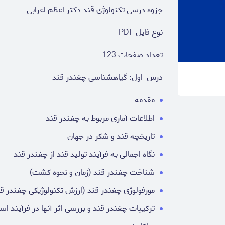
جزوه درسی تکنولوژی قند دکتر اعظم اعرابی
نوع فایل PDF
تعداد صفحات 123
درس اول: گیاهشناسی چغندر قند
مقدمه
اطلاعات آماری مربوط به چغندر قند
تاریخچه قند و شکر در جهان
نگاه اجمالی به فرآیند تولید قند از چغندر قند
شناخت چغندر قند (زمان و نحوه کشت)
مورفولوژی چغندر قند (ارزش تکنولوژیکی چغندر قن
ترکیبات چغندر قند و بررسی اثر آنها در فرآیند اس