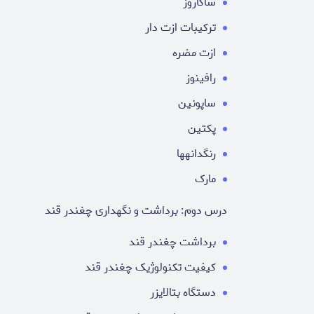
ساکاروز
ترکیبات ازت دار
ازت مضره
رافینوز
ساپونین
پکتین
رنگدانهها
مارک
درس دوم: برداشت و نگهداری چغندر قند
برداشت چغندر قند
کیفیت تکنولوژیک چغندر قند
دستگاه بتالایزر