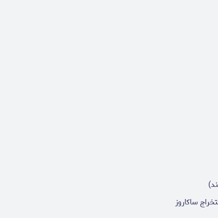
د)
تخراج ساکاروز