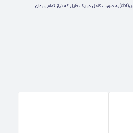
فایلی با ارزش از تمامی کاربرگهای درمان شناختی رفتاری(cbt)به صورت کامل در یک فایل که نیاز تمامی روان
تخفیف